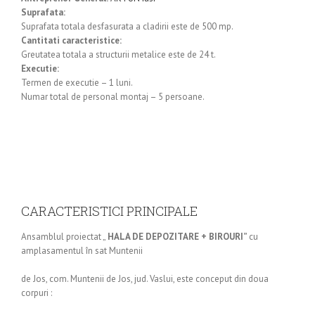
Suprafata:
Suprafata totala desfasurata a cladirii este de 500 mp.
Cantitati caracteristice:
Greutatea totala a structurii metalice este de 24 t.
Executie:
Termen de executie – 1 luni.
Numar total de personal montaj – 5 persoane.
CARACTERISTICI PRINCIPALE
Ansamblul proiectat „
HALA DE DEPOZITARE + BIROURI”
cu
amplasamentul în sat Muntenii
de Jos, com. Muntenii de Jos, jud. Vaslui, este conceput din doua
corpuri :