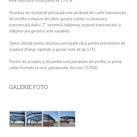
este realizat în două pante de 15.0 %.
Structura de rezistenţă principală este alcătuită din cadre transversale
din profile compuse din table groase sudate cu secţiunea
transversală dublu „T” simetrică. Inălţimea secţiunii transversale, a
stâlpilor şi a grinzilor, este variabilă.
Oţelul utilizat pentru structura principală cât şi pentru elementele de
legatură (flanşe, rigidizări şi gusee) este de tip S235.
Panele de acoperiş şi de perete sunt prevăzute din profile cu pereţi
subţiri formate la rece, galvanizate, din oţel S320GD.
GALERIE FOTO