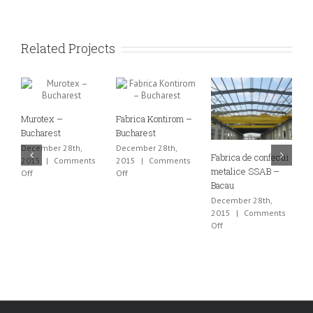
Related Projects
Murotex –
Fabrica Kontirom –
I
Bucharest
Bucharest
H
December 28th,
December 28th,
D
Fabrica de confectii
2015
|
Comments
2015
|
Comments
2
metalice SSAB –
on
on
Off
Off
O
Bacau
Murotex
Fabrica
–
Kontirom
December 28th,
Bucharest
–
2015
|
Comments
Bucharest
on
Off
Fabrica
de
confectii
metalice
SSAB
–
Bacau