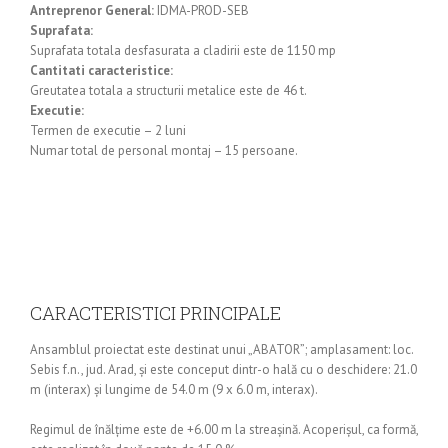
Antreprenor General:
IDMA-PROD-SEB
Suprafata:
Suprafata totala desfasurata a cladirii este de 1150 mp
Cantitati caracteristice:
Greutatea totala a structurii metalice este de 46 t.
Executie:
Termen de executie – 2 luni
Numar total de personal montaj – 15 persoane.
CARACTERISTICI PRINCIPALE
Ansamblul proiectat este destinat unui „ABATOR”; amplasament: loc.
Sebis f.n., jud. Arad, şi este conceput dintr-o hală cu o deschidere: 21.0
m (interax) şi lungime de 54.0 m (9 x 6.0 m, interax).
Regimul de înălţime este de +6.00 m la streaşină. Acoperişul, ca formă,