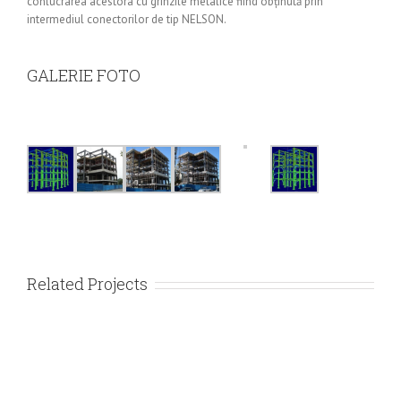
conlucrarea acestora cu grinzile metalice fiind obţinută prin
intermediul conectorilor de tip NELSON.
GALERIE FOTO
Related Projects