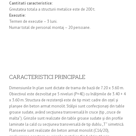
Cantitati caracteristice:
Greutatea totala a structurii metalice este de 200 t.
Executie:
Termen de executie – 3 luni.
Numar total de personal montaj – 20 persoane.
CARACTERISTICI PRINCIPALE
Dimensiunile în plan sunt dictate de trama de bază de 7.20 x 3.60 m.
Obiectivul este dezvoltat pe 5 niveluri (P+4E) cu înălţimile de 3.40 + 4
x 3.60 m. Structura de rezistenţă este de tip mixt: cadre din oţel şi
planşee din beton armat monolit. Stâlpii sunt confecţionaţi din table
groase sudate, având secţiunea transversală în cruce (tip „cruce de
malta”). Grinzile sunt realizate din table groase sudate şi din profile
laminate la cald cu secţiunea transversală de tip dublu „T” simetrică.
Planseele sunt realizate din beton armat monolit (C16/20),